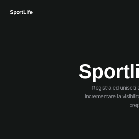
SportLife
Sportl
Registra ed unisciti
incrementare la visibil
prep