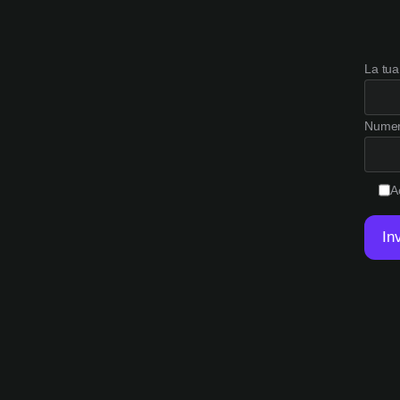
La tua
Numero
A