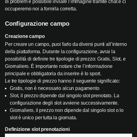
di problem è possibile inviare l’immagine tramite chat e ci
occuperemo noi a fornirla corretta.
Configurazione campo
Creazione campo
Per creare un campo, puoi farlo da diversi punti all’interno
della piattaforma. Durante la configurazione, avrai la
possibilità di definire tre tipologie di prezzo: Gratis, Slot, e
Giornaliero. È importante notare che l’informazione
principale e obbligatoria da inserire è lo sport.
Le tre tipologie di prezzo hanno il seguente significato:
Gratis, non è necessario alcun pagamento
Slot, il prezzo dipende dal singolo slot prenotato. La
configurazione degli slot avviene successivamente.
Giornaliero, il prezzo non dipende dal singolo slot o lo
slot è unico per tutta la giornata.
Definizione slot prenotazioni